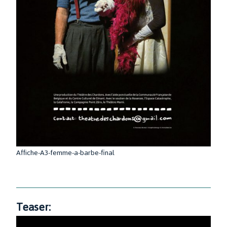
Affiche-A3-femme-a-barbe-final
Teaser: