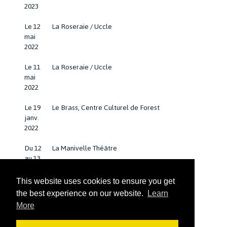
2023
Le 12
La Roseraie / Uccle
mai
2022
Le 11
La Roseraie / Uccle
mai
2022
Le 19
Le Brass, Centre Culturel de Forest
janv.
2022
Du 12
La Manivelle Théâtre
au 13
mars
2021
This website uses cookies to ensure you get
the best experience on our website.
Learn
Le 20
Le Brass, Centre Culturel de Forest
More
janv.
2021